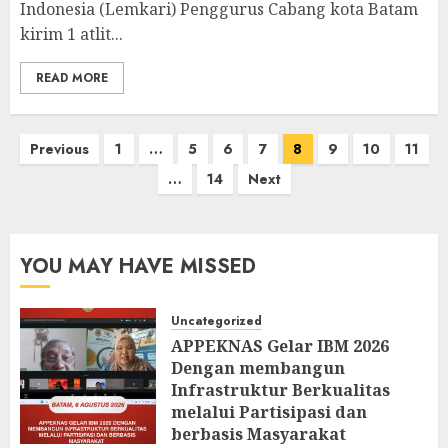
Indonesia (Lemkari) Penggurus Cabang kota Batam
kirim 1 atlit...
READ MORE
Posts
Previous
1
…
5
6
7
8
9
10
11
pagination
…
14
Next
YOU MAY HAVE MISSED
Uncategorized
APPEKNAS Gelar IBM 2026
Dengan membangun
Infrastruktur Berkualitas
melalui Partisipasi dan
berbasis Masyarakat