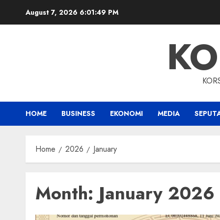
Skip
August 7, 2026
6:01:50 PM
to
content
KO
KOR
HOME
BUSINESS
EKONOMI
MEDIA
SEPUT
Home
2026
January
Month:
January 2026