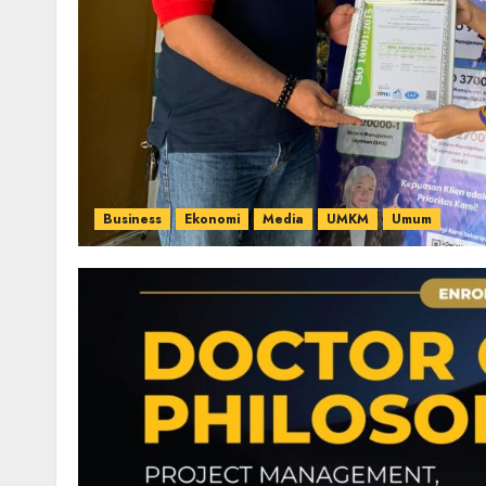
Business
Ekonomi
Media
UMKM
Umum