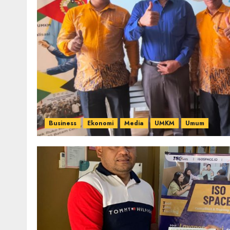
Business
Ekonomi
Media
UMKM
Umum