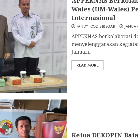
APPEKNAS Berkolabo
Wales (UM-Wales) P
Internasional
FANDY IOOD SIREGAR
JANUAR
APPEKNAS berkolaborasi de
menyelenggarakan kegiatan 
Januari...
READ MORE
Ketua DEKOPIN Bata