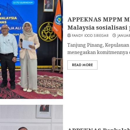
APPEKNAS MPPM Mla
Malaysia sosialisas
FANDY IOOD SIREGAR
JANUAR
Tanjung Pinang, Kepulauan
menegaskan komitmennya da
READ MORE