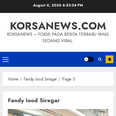
Skip
August 6, 2026
6:53:25 PM
to
content
KORSANEWS.COM
KORSANEWS – FOKUS PADA BERITA TERBARU YANG
SEDANG VIRAL.
Primary
Menu
Home
Fandy Iood Siregar
Page 3
Fandy Iood Siregar