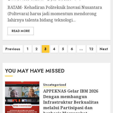
BATAM- Kehadiran Politeknik Inovasi Nusantara
(Poltevara) harus jadi momentum mendorong
lahirnya talenta bidang teknologi...
READ MORE
Posts
Previous
1
2
3
4
5
6
…
12
Next
pagination
YOU MAY HAVE MISSED
Uncategorized
APPEKNAS Gelar IBM 2026
Dengan membangun
Infrastruktur Berkualitas
melalui Partisipasi dan