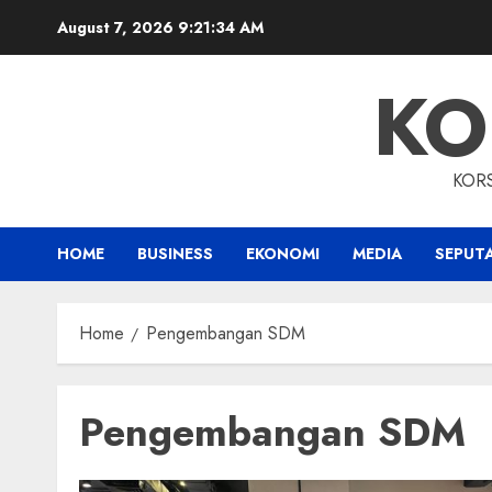
Skip
August 7, 2026
9:21:35 AM
to
content
KO
KOR
HOME
BUSINESS
EKONOMI
MEDIA
SEPUT
Home
Pengembangan SDM
Pengembangan SDM