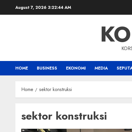
Skip
August 7, 2026
3:22:45 AM
to
content
KO
KOR
HOME
BUSINESS
EKONOMI
MEDIA
SEPUT
Home
sektor konstruksi
sektor konstruksi