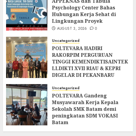
APPEKNAS dan Tabula
Psychology Center Bahas
Hubungan Kerja Sehat di
Lingkungan Proyek
AUGUST 3, 2026
0
Uncategorized
POLTEVARA HADIRI
RAKORPIM PERGURUAN
TINGGI KEMENDIKTISAINTEK
LLDIKTI XVII RIAU & KEPRI
DIGELAR DI PEKANBARU
AUGUST 2, 2026
0
Uncategorized
POLTEVARA Gandeng
Musyawarah Kerja Kepala
Sekolah SMK Batam demi
peningkatan SDM VOKASI
Batam
JULY 31, 2026
0