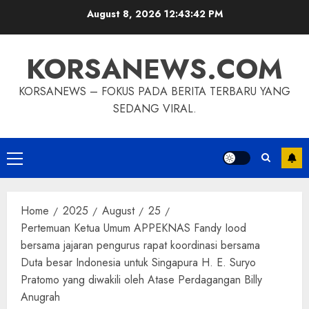
Skip
August 8, 2026
12:43:42 PM
to
content
KORSANEWS.COM
KORSANEWS – FOKUS PADA BERITA TERBARU YANG
SEDANG VIRAL.
Primary
Menu
Home
2025
August
25
Pertemuan Ketua Umum APPEKNAS Fandy Iood
bersama jajaran pengurus rapat koordinasi bersama
Duta besar Indonesia untuk Singapura H. E. Suryo
Pratomo yang diwakili oleh Atase Perdagangan Billy
Anugrah