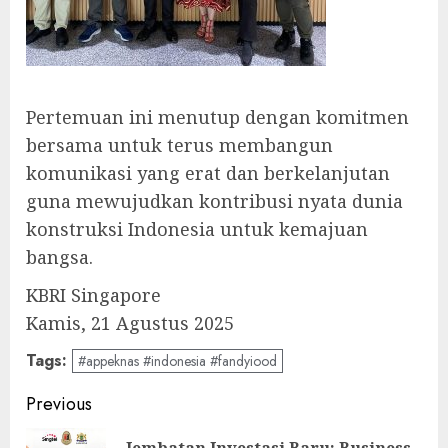
Pertemuan ini menutup dengan komitmen
bersama untuk terus membangun
komunikasi yang erat dan berkelanjutan
guna mewujudkan kontribusi nyata dunia
konstruksi Indonesia untuk kemajuan
bangsa.
KBRI Singapore
Kamis, 21 Agustus 2025
Tags:
#appeknas #indonesia #fandyiood
Post
Previous
navigation
Jembatan Investasi Baru: Business