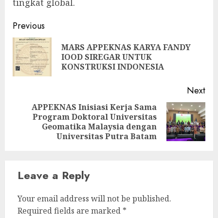
tingkat global.
Post
Previous
navigation
MARS APPEKNAS KARYA FANDY
Pre
IOOD SIREGAR UNTUK
pos
KONSTRUKSI INDONESIA
Next
APPEKNAS Inisiasi Kerja Sama
Program Doktoral Universitas
Next
Geomatika Malaysia dengan
post:
Universitas Putra Batam
Leave a Reply
Your email address will not be published.
Required fields are marked
*