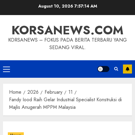
Skip
August 10, 2026
7:57:14 AM
to
content
KORSANEWS.COM
KORSANEWS – FOKUS PADA BERITA TERBARU YANG
SEDANG VIRAL.
Primary
Menu
Home
2026
February
11
Fandy Iood Raih Gelar Industrial Specialist Konstruksi di
Majlis Anugerah MPPM Malaysia